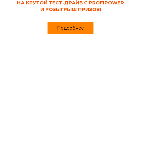
НА КРУТОЙ ТЕСТ-ДРАЙВ С PROFIPOWER
И РОЗЫГРЫШ ПРИЗОВ!
Подробнее
Код товара:
133546
Диск алмазный 115х22.2х2.2 мм отрезной
для сухой резки по бетону TURBO
UNIVERSAL БАИ
Продано более чем 248
Успей купить
784₽
812 ₽
за шт
Цена
Цена в интернет-магазине
Купить в 1 клик
Может понадобиться