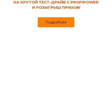
НА КРУТОЙ ТЕСТ-ДРАЙВ С PROFIPOWER
И РОЗЫГРЫШ ПРИЗОВ!
Подробнее
Код товара:
133895
Набор оснастки для реноватора 15 шт
МультиМакс ИНТЕРСКОЛ
Нет в наличии
Сопутствующие товары