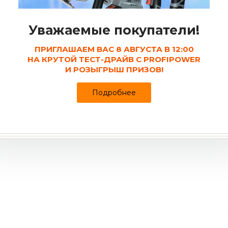
Уважаемые покупатели!
ПРИГЛАШАЕМ ВАС 8 АВГУСТА В 12:00
НА КРУТОЙ ТЕСТ-ДРАЙВ С PROFIPOWER
И РОЗЫГРЫШ ПРИЗОВ!
Подробнее