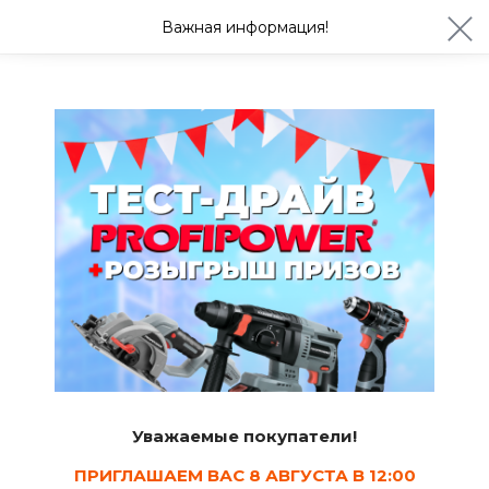
ул. Студенческая 21ж
+7 (4722) 900-999
Важная информация!
Завтра с 08:30
Ваш город Белгород?
Да
Изменить
Новости
График работы на майские праздники
30.04.2026
ТОРГОВЫЙ ЦЕНТР | Н2О |
ИНТЕРНЕТ-МАГАЗИН | СКЛАД:
Уважаемые покупатели!
1 мая, 2 мая, 3 мая:
с 8:30 до 18:00
ПРИГЛАШАЕМ ВАС 8 АВГУСТА В 12:00