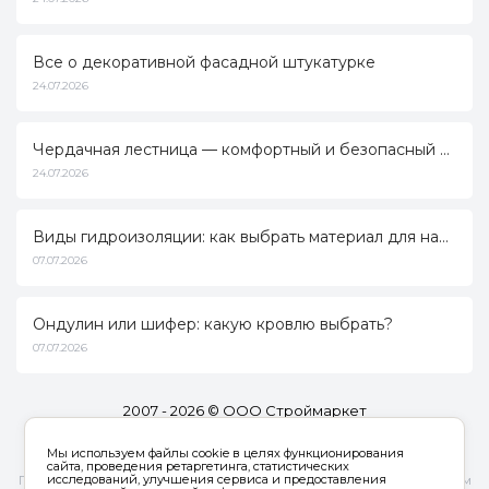
Все о декоративной фасадной штукатурке
24.07.2026
Чердачная лестница — комфортный и безопасный доступ к дополнительному пространству
24.07.2026
Виды гидроизоляции: как выбрать материал для надежной защиты от влаги
07.07.2026
Ондулин или шифер: какую кровлю выбрать?
07.07.2026
2007 - 2026 © ООО Строймаркет
Полная версия
Мы используем файлы cookie в целях функционирования
Код клиента:
162287
сайта, проведения ретаргетинга, статистических
исследований, улучшения сервиса и предоставления
Продолжая работу с сайтом, вы даете согласие на использование сайтом