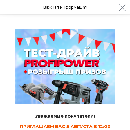
ул. Студенческая 21ж
+7 (4722) 900-999
Важная информация!
Сегодня до 20:00
Ваш город Белгород?
Да
Изменить
Ленты, скотч, уплотнители, фольга
Изолента
15
Сортировать
Уважаемые покупатели!
Показать в наличии
ПРИГЛАШАЕМ ВАС 8 АВГУСТА В 12:00