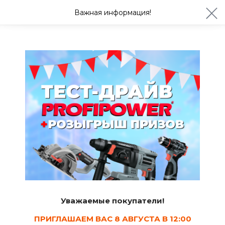
ул. Студенческая 21ж
+7 (4722) 900-999
Важная информация!
Сегодня до 20:00
Ваш город Белгород?
Да
Изменить
Пленки, мембраны, полиэтилен, укрывной материал
Полиэтиленовые пленки
45
Сортировать
Уважаемые покупатели!
Показать в наличии
ПРИГЛАШАЕМ ВАС 8 АВГУСТА В 12:00