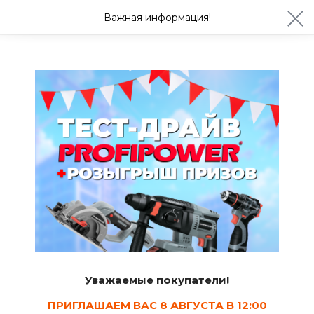
ул. Студенческая 21ж
+7 (4722) 900-999
Важная информация!
Сегодня до 20:00
Ваш город Белгород?
Да
Изменить
Принадлежности для шлифмашин
Алмазные чашки
2
Сортировать
Уважаемые покупатели!
Показать в наличии
ПРИГЛАШАЕМ ВАС 8 АВГУСТА В 12:00