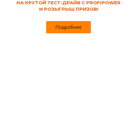
НА КРУТОЙ ТЕСТ-ДРАЙВ С PROFIPOWER
И РОЗЫГРЫШ ПРИЗОВ!
Подробнее
Диски отрезные
Полировальные
Лепестковые
круги
круги
Шлифовальные
Алмазные чашки
круги