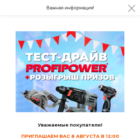
ул. Студенческая 21ж
+7 (4722) 900-999
Важная информация!
Сегодня с 08:30
Ваш город Белгород?
Да
Изменить
Принадлежности для режущего и пильного
инструмента
Уважаемые покупатели!
Диски пильные
Зачистные круги
Диски и круги
ПРИГЛАШАЕМ ВАС 8 АВГУСТА В 12:00
алмазные