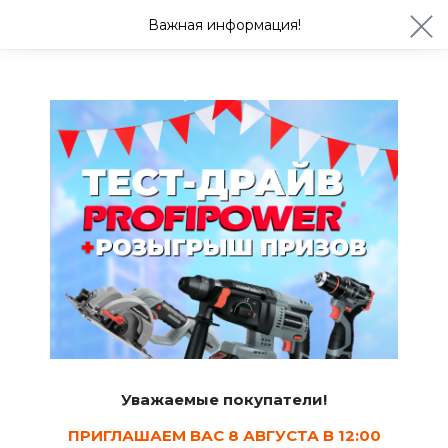
ул. Студенческая 21ж
+7 (4722) 900-999
Важная информация!
Сегодня с 08:30
Ваш город Белгород?
Да
Изменить
Ручной инструмент
Наборы инструментов для ремонта
автомобиля
2
Сортировать
Уважаемые покупатели!
Показать в наличии
ПРИГЛАШАЕМ ВАС 8 АВГУСТА В 12:00