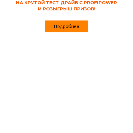
НА КРУТОЙ ТЕСТ-ДРАЙВ С PROFIPOWER
И РОЗЫГРЫШ ПРИЗОВ!
Подробнее
Ручные косы для
Садовые мини
Комплектующие
травы
инструменты
для садового
инструмента
Секаторы и
Вилы
Грабли
сучкорезы