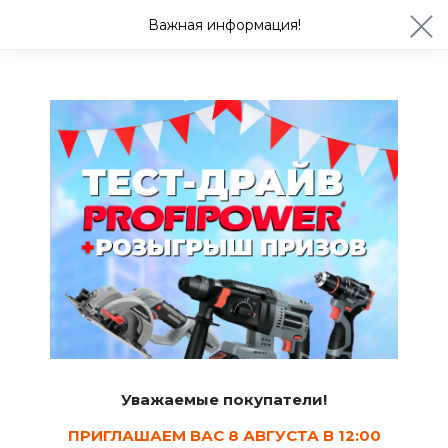
ул. Студенческая 21ж
+7 (4722) 900-999
Важная информация!
Сегодня с 08:30
Ваш город Белгород?
Да
Изменить
Садовый инвентарь
Ручные косы для травы
2
Сортировать
Уважаемые покупатели!
Показать в наличии
ПРИГЛАШАЕМ ВАС 8 АВГУСТА В 12:00