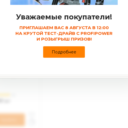
Уважаемые покупатели!
ПРИГЛАШАЕМ ВАС 8 АВГУСТА В 12:00
НА КРУТОЙ ТЕСТ-ДРАЙВ С PROFIPOWER
И РОЗЫГРЫШ ПРИЗОВ!
Подробнее
мена Дыня
хозница 15 шт
(0)
₽
/ шт
Купить