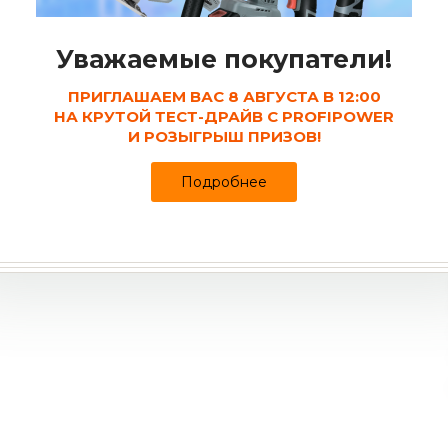
Уважаемые покупатели!
ПРИГЛАШАЕМ ВАС 8 АВГУСТА В 12:00
НА КРУТОЙ ТЕСТ-ДРАЙВ С PROFIPOWER
И РОЗЫГРЫШ ПРИЗОВ!
Подробнее