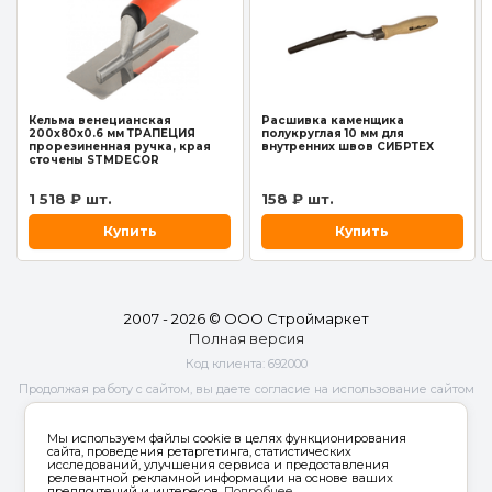
Кельма венецианская
Расшивка каменщика
200х80х0.6 мм ТРАПЕЦИЯ
полукруглая 10 мм для
прорезиненная ручка, края
внутренних швов СИБРТЕХ
сточены STMDECOR
1 518 ₽ шт.
158 ₽ шт.
Купить
Купить
2007 - 2026 © ООО Строймаркет
Полная версия
Код клиента:
692000
Продолжая работу с сайтом, вы даете согласие на использование сайтом
cookies и
обработку персональных данных
в целях функционирования
сайта, проведения ретаргетинга, статистических исследований,
Мы используем файлы cookie в целях функционирования
улучшения сервиса и предоставления релевантной рекламной
сайта, проведения ретаргетинга, статистических
исследований, улучшения сервиса и предоставления
информации на основе ваших предпочтений и интересов.
релевантной рекламной информации на основе ваших
предпочтений и интересов.
Подробнее