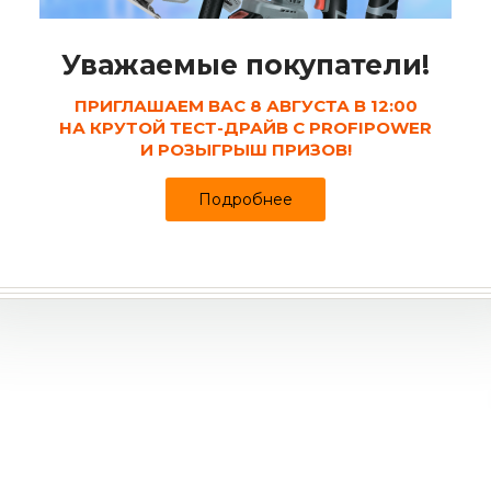
Уважаемые покупатели!
ПРИГЛАШАЕМ ВАС 8 АВГУСТА В 12:00
НА КРУТОЙ ТЕСТ-ДРАЙВ С PROFIPOWER
И РОЗЫГРЫШ ПРИЗОВ!
Подробнее