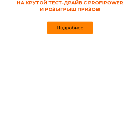
НА КРУТОЙ ТЕСТ-ДРАЙВ С PROFIPOWER
И РОЗЫГРЫШ ПРИЗОВ!
Подробнее
Код товара:
97845
Угол ПВХ внутренний для плинтуса
напольного 70 мм Дуб Айсберг 230
ИДЕАЛ Классик (2 шт/флоуп)
Продано более чем 679
55₽
57 ₽
за упак
Цена
Цена в интернет-магазине
Купить в 1 клик