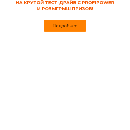
НА КРУТОЙ ТЕСТ-ДРАЙВ С PROFIPOWER
И РОЗЫГРЫШ ПРИЗОВ!
Подробнее
Код товара:
105737
Штукатурка гипсовая BERGAUF Bau Putz
Gips 5 кг белая
Продано более чем 302
265₽
280 ₽
за шт
Цена
Цена в интернет-магазине
Купить в 1 клик
Может понадобиться
Ведра, тазы хозяйственные