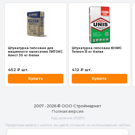
Штукатурка гипсовая для
Штукатурка гипсовая ЮНИС
машинного нанесения ЛИТОКС
Теплон 15 кг белая
Алест 30 кг белая
452 ₽ шт.
412 ₽ шт.
Купить
Купить
2007 - 2026 © ООО Строймаркет
Полная версия
Код клиента:
675975
Продолжая работу с сайтом, вы даете согласие на использование сайтом
cookies и
обработку персональных данных
в целях функционирования