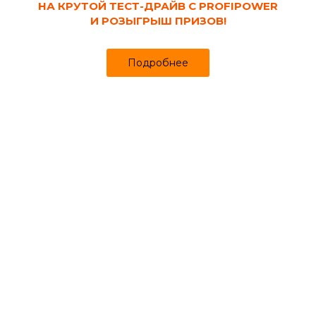
НА КРУТОЙ ТЕСТ-ДРАЙВ С PROFIPOWER
И РОЗЫГРЫШ ПРИЗОВ!
Подробнее
Код товара:
106034
Кирпич облицовочный Ermix Стареный
бело-коричневый, 240х120х65 мм,
гиперпрессованный
Продано более чем 471
Уже в пути!
48 ₽
Старая цена. Возможно стоимость изменится. После оформления
заказа с Вами свяжется наш менеджер.
за шт
Информация о товаре
Отзывы