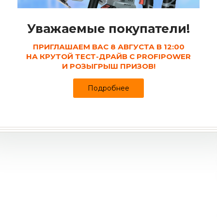
Уважаемые покупатели!
ПРИГЛАШАЕМ ВАС 8 АВГУСТА В 12:00
НА КРУТОЙ ТЕСТ-ДРАЙВ С PROFIPOWER
И РОЗЫГРЫШ ПРИЗОВ!
Подробнее