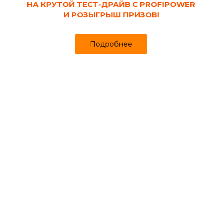
НА КРУТОЙ ТЕСТ-ДРАЙВ С PROFIPOWER
И РОЗЫГРЫШ ПРИЗОВ!
Подробнее
Код товара:
110629
Фильтр косой внутренняя/внутренняя
резьба 1 1/4"
Продано более чем 385
1 090₽
1 130 ₽
за шт
Цена
Цена в интернет-магазине
Купить в 1 клик
Может понадобиться
Металлопластиковые трубы