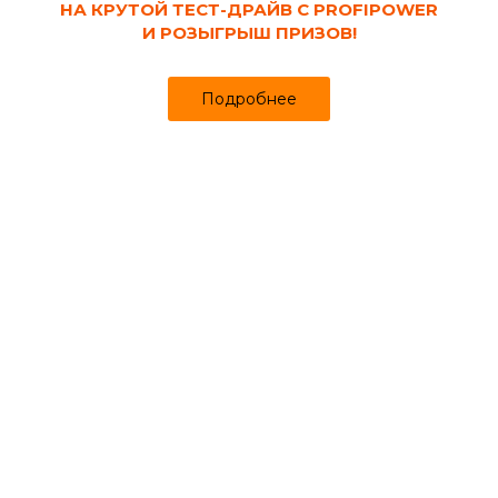
НА КРУТОЙ ТЕСТ-ДРАЙВ С PROFIPOWER
И РОЗЫГРЫШ ПРИЗОВ!
Подробнее
Код товара:
111699
Отвод стальной 20 (3/4"), приворной
Продано более чем 751
71₽
79 ₽
за шт
Цена
Цена в интернет-магазине
Купить в 1 клик
Информация о товаре
Отзывы