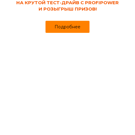
НА КРУТОЙ ТЕСТ-ДРАЙВ С PROFIPOWER
И РОЗЫГРЫШ ПРИЗОВ!
Подробнее
Код товара:
111326
Утеплитель Минвата ИЗОМИН Thermo
Wool Оптима плотность 50 кг/м³,
1200х600х50 мм (5.76 м², 0.288 м³/ 8 шт)
Продано более чем 3073
Хиты продаж
1 700₽
1 775 ₽
за упак
Цена
Цена в интернет-магазине
Купить в 1 клик
Может понадобиться