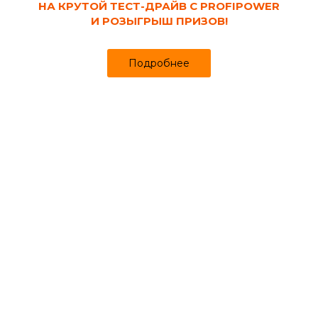
НА КРУТОЙ ТЕСТ-ДРАЙВ С PROFIPOWER
И РОЗЫГРЫШ ПРИЗОВ!
Подробнее
Код товара:
119786
Комод для хранения 4 ящика бежевый
КОЛОРИТ АЛЬТЕРНАТИВА
Продано более чем 512
Успей купить
2 415₽
2 520 ₽
за шт
Цена
Цена в интернет-магазине
Купить в 1 клик
Может понадобиться
Дозаторы (диспенсеры)