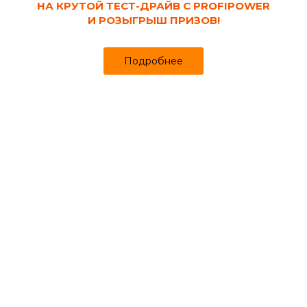
НА КРУТОЙ ТЕСТ-ДРАЙВ С PROFIPOWER
И РОЗЫГРЫШ ПРИЗОВ!
Подробнее
Код товара:
122337
Кабель ВВГнг- LS 2х2.5 плоский (бухта 10
м)
Продано более чем 648
725
767 ₽
₽
за боб
Цена
Цена в интернет-магазине
Купить в 1 клик
Сопутствующие товары