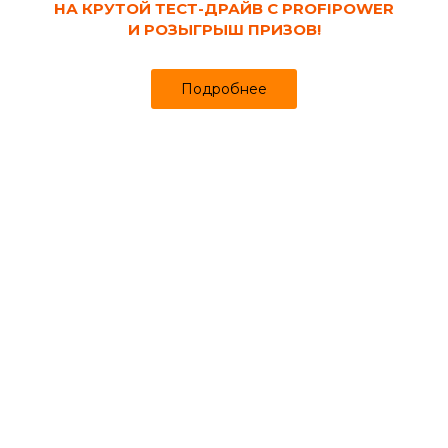
НА КРУТОЙ ТЕСТ-ДРАЙВ С PROFIPOWER
И РОЗЫГРЫШ ПРИЗОВ!
Подробнее
Код товара:
129737
Клей для блоков ЕВРО-Л Блок 25 кг
Продано более чем 2135
Хиты продаж
293
331 ₽
₽
за шт
Цена
Цена в интернет-магазине
Купить в 1 клик
Может понадобиться
Миксеры