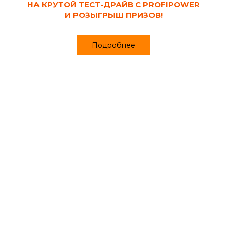
НА КРУТОЙ ТЕСТ-ДРАЙВ С PROFIPOWER
И РОЗЫГРЫШ ПРИЗОВ!
Подробнее
Код товара:
133094
Душевая кабина полукруг
900х900х2175х4 мм низкий поддон
тонированное стекло Грэй-вайт ТРИТОН
Продано более чем 409
Успей купить
31 700
32 800 ₽
₽
за шт
Цена
Цена в интернет-магазине
Купить в 1 клик
Может понадобиться