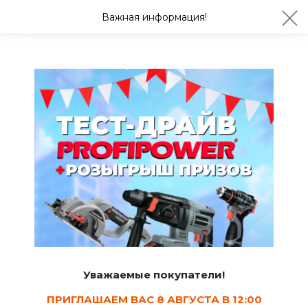
ул. Студенческая 21ж
+7 (4722) 900-999
Важная информация!
Завтра с 08:30
Ваш город Белгород?
Да
Изменить
Сантехника, отопление и водоснабжение
Душевые кабины
18
Сортировать
Уважаемые покупатели!
Показать в наличии
ПРИГЛАШАЕМ ВАС 8 АВГУСТА В 12:00