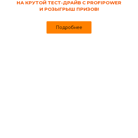
НА КРУТОЙ ТЕСТ-ДРАЙВ С PROFIPOWER
И РОЗЫГРЫШ ПРИЗОВ!
Подробнее
Код товара:
134916
Дверь межкомнатная раздвижная ПВХ
840х2005 мм СТИЛЬ венге
Продано более чем 402
Успей купить
4 100₽
4 250 ₽
за шт
Цена
Цена в интернет-магазине
Купить в 1 клик
Может понадобиться
Доборы