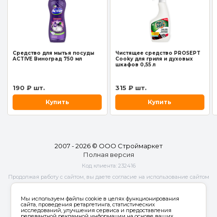
Средство для мытья посуды
Чистящее средство PROSEPT
ACTIVE Виноград 750 мл
Cooky для гриля и духовых
шкафов 0,55 л
190 ₽ шт.
315 ₽ шт.
Купить
Купить
2007 - 2026 © ООО Строймаркет
Полная версия
Код клиента:
232416
Продолжая работу с сайтом, вы даете согласие на использование сайтом
cookies и
обработку персональных данных
в целях функционирования
сайта, проведения ретаргетинга, статистических исследований,
Мы используем файлы cookie в целях функционирования
улучшения сервиса и предоставления релевантной рекламной
сайта, проведения ретаргетинга, статистических
исследований, улучшения сервиса и предоставления
информации на основе ваших предпочтений и интересов.
релевантной рекламной информации на основе ваших