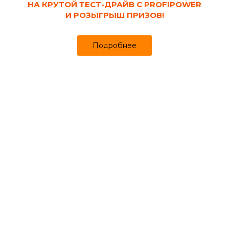
НА КРУТОЙ ТЕСТ-ДРАЙВ С PROFIPOWER
И РОЗЫГРЫШ ПРИЗОВ!
Подробнее
Код товара:
173
Скамейка кованая без спинки
1500х430х900 мм Лофт
Продано более чем 475
Успей купить
11 820₽
12 080 ₽
за шт
Цена
Цена в интернет-магазине
Купить в 1 клик
Может понадобиться
Геотекстиль