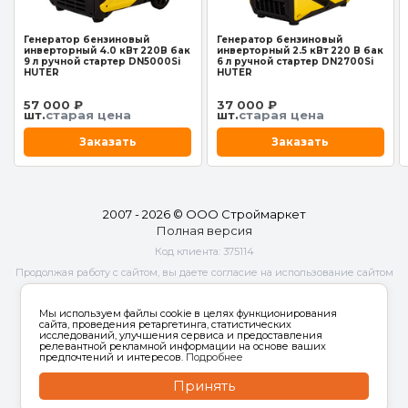
Генератор бензиновый
Генератор бензиновый
инверторный 4.0 кВт 220В бак
инверторный 2.5 кВт 220 В бак
9 л ручной стартер DN5000Si
6 л ручной стартер DN2700Si
HUTER
HUTER
57 000 ₽
37 000 ₽
шт.
старая цена
шт.
старая цена
Заказать
Заказать
2007 - 2026 © ООО Строймаркет
Полная версия
Код клиента:
375114
Продолжая работу с сайтом, вы даете согласие на использование сайтом
cookies и
обработку персональных данных
в целях функционирования
сайта, проведения ретаргетинга, статистических исследований,
Мы используем файлы cookie в целях функционирования
улучшения сервиса и предоставления релевантной рекламной
сайта, проведения ретаргетинга, статистических
исследований, улучшения сервиса и предоставления
информации на основе ваших предпочтений и интересов.
релевантной рекламной информации на основе ваших
предпочтений и интересов.
Подробнее
Принять