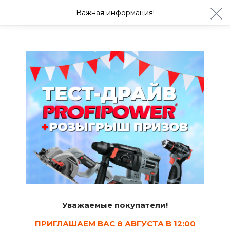
ул. Студенческая 21ж
+7 (4722) 900-999
Важная информация!
Сегодня до 20:00
Ваш город Белгород?
Да
Изменить
Ламинат и линолеум, керамогранит и плитка
Линолеум IVC
5
Сортировать
Уважаемые покупатели!
Показать в наличии
ПРИГЛАШАЕМ ВАС 8 АВГУСТА В 12:00