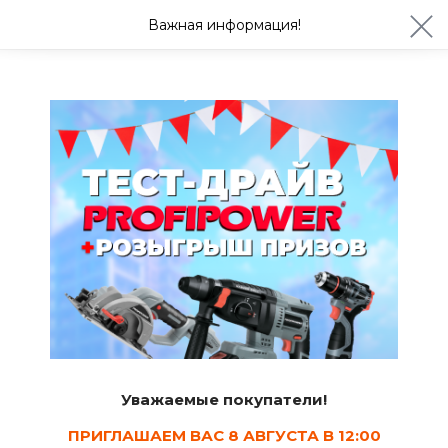
ул. Студенческая 21ж
+7 (4722) 900-999
Важная информация!
Завтра с 08:30
Ваш город Белгород?
Да
Изменить
Мебель, декор и интерьер, хранение
Комплектующие к карнизам
3
Сортировать
Уважаемые покупатели!
Показать в наличии
ПРИГЛАШАЕМ ВАС 8 АВГУСТА В 12:00