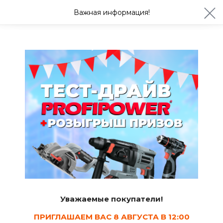
ул. Студенческая 21ж
+7 (4722) 900-999
Важная информация!
Сегодня до 20:00
Ваш город Белгород?
Да
Изменить
Мебель, декор и интерьер, хранение
Сейфы
4
Сортировать
Уважаемые покупатели!
Показать в наличии
ПРИГЛАШАЕМ ВАС 8 АВГУСТА В 12:00