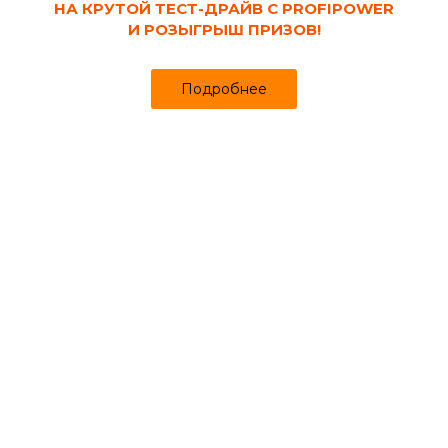
НА КРУТОЙ ТЕСТ-ДРАЙВ С PROFIPOWER
И РОЗЫГРЫШ ПРИЗОВ!
Подробнее
Семена газонных
Семена овощей
Семена арбуза и
трав
дыни
Каталог
Кабинет
Избранное