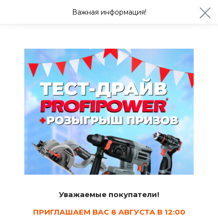
ул. Студенческая 21ж
+7 (4722) 900-999
Важная информация!
Сегодня с 08:30
Ваш город Белгород?
Да
Изменить
Сад и огород
Уважаемые покупатели!
Семена пряных
Семена цветов
Семена зелени
трав и ягод
ПРИГЛАШАЕМ ВАС 8 АВГУСТА В 12:00