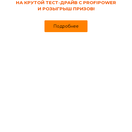
НА КРУТОЙ ТЕСТ-ДРАЙВ С PROFIPOWER
И РОЗЫГРЫШ ПРИЗОВ!
Подробнее
Код товара:
106398
Проволока термообработанная 6 мм,
неоцинкованная (5 кг)
Продано более чем 1621
Уже в пути!
986 ₽
Старая цена. Возможно стоимость изменится. После оформления
заказа с Вами свяжется наш менеджер.
за рул
Может понадобиться
Бокорезы и кусачки