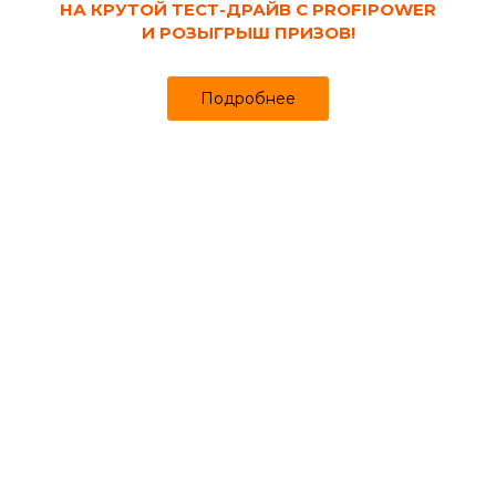
НА КРУТОЙ ТЕСТ-ДРАЙВ С PROFIPOWER
И РОЗЫГРЫШ ПРИЗОВ!
Подробнее
Код товара:
129169
Расшивка каменщика полукруглая 10 мм
для внешних швов СИБРТЕХ
Продано более чем 246
158
164 ₽
₽
за шт
Цена
Цена в интернет-магазине
Купить в 1 клик
Может понадобиться
Шпатлевки