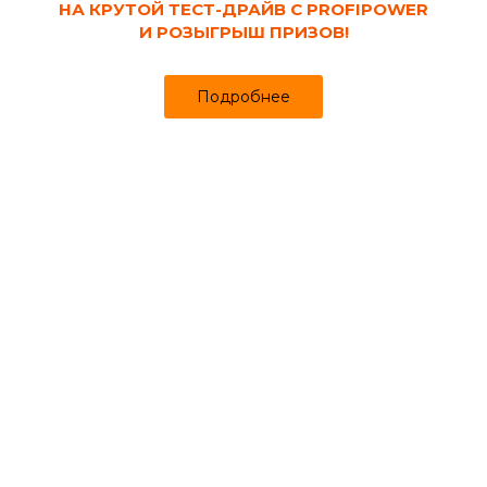
НА КРУТОЙ ТЕСТ-ДРАЙВ С PROFIPOWER
И РОЗЫГРЫШ ПРИЗОВ!
Подробнее
Код товара:
136263
Насос дренажный ДН-1100 Вихрь
Нет в наличии
Может понадобиться
Полипропиленовые трубы
Информация о товаре
Отзывы