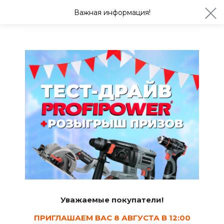
ул. Студенческая 21ж
+7 (4722) 900-999
Важная информация!
Сегодня до 20:00
Ваш город Белгород?
Да
Изменить
Советы
Какие стройматериалы выгоднее
покупать зимой?
Екатерина Дурных
27.01.2021
3.6 мин.
4
Уважаемые покупатели!
ПРИГЛАШАЕМ ВАС 8 АВГУСТА В 12:00