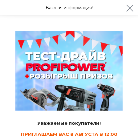
ул. Студенческая 21ж
+7 (4722) 900-999
Важная информация!
Сегодня с 08:30
Ваш город Белгород?
Да
Изменить
Такелаж
Крюки
7
Сортировать
Уважаемые покупатели!
Показать в наличии
ПРИГЛАШАЕМ ВАС 8 АВГУСТА В 12:00