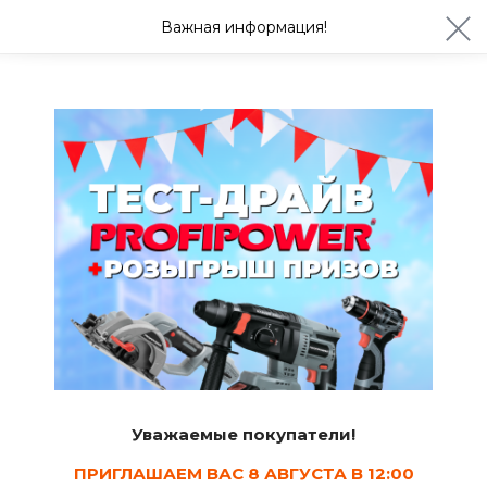
ул. Студенческая 21ж
+7 (4722) 900-999
Важная информация!
Сегодня с 08:30
Ваш город Белгород?
Да
Изменить
Сад и огород
Грунт, дренаж
8
Сортировать
Уважаемые покупатели!
Показать в наличии
ПРИГЛАШАЕМ ВАС 8 АВГУСТА В 12:00