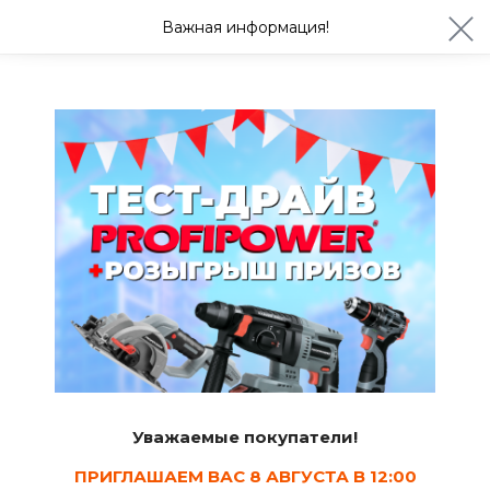
ул. Студенческая 21ж
+7 (4722) 900-999
Важная информация!
Сегодня до 20:00
Ваш город Белгород?
Да
Изменить
Сад и огород
Горшки и кашпо для цветов
7
Сортировать
Уважаемые покупатели!
Показать в наличии
ПРИГЛАШАЕМ ВАС 8 АВГУСТА В 12:00