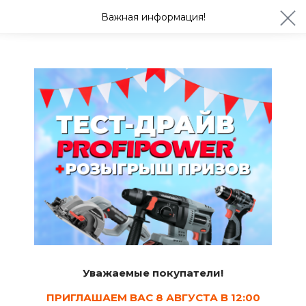
ул. Студенческая 21ж
+7 (4722) 900-999
Важная информация!
Сегодня до 20:00
Ваш город Белгород?
Да
Изменить
Сад и огород
Удобрения Буйские удобрения
6
Сортировать
Уважаемые покупатели!
Показать в наличии
ПРИГЛАШАЕМ ВАС 8 АВГУСТА В 12:00