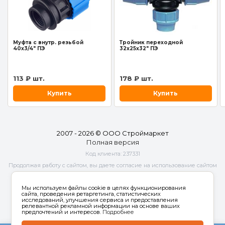
Муфта с внутр. резьбой
Тройник переходной
40x3/4" ПЭ
32x25x32" ПЭ
113 ₽ шт.
178 ₽ шт.
Купить
Купить
2007 - 2026 © ООО Строймаркет
Полная версия
Код клиента:
237331
Продолжая работу с сайтом, вы даете согласие на использование сайтом
cookies и
обработку персональных данных
в целях функционирования
сайта, проведения ретаргетинга, статистических исследований,
Мы используем файлы cookie в целях функционирования
улучшения сервиса и предоставления релевантной рекламной
сайта, проведения ретаргетинга, статистических
исследований, улучшения сервиса и предоставления
информации на основе ваших предпочтений и интересов.
релевантной рекламной информации на основе ваших
предпочтений и интересов.
Подробнее