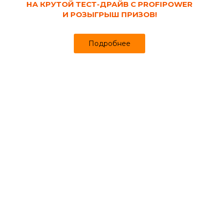
НА КРУТОЙ ТЕСТ-ДРАЙВ С PROFIPOWER
И РОЗЫГРЫШ ПРИЗОВ!
Подробнее
Код товара:
109336
Муфта с наруж. резьбой 32x1 1/4" ПЭ
Продано более чем 358
54
56 ₽
₽
за шт
Цена
Цена в интернет-магазине
Купить в 1 клик
Может понадобиться
Водопроводные трубы