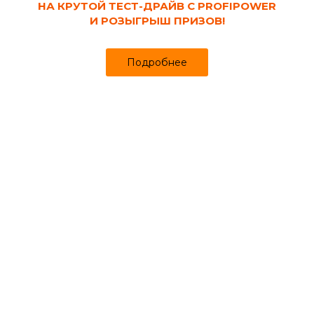
НА КРУТОЙ ТЕСТ-ДРАЙВ С PROFIPOWER
И РОЗЫГРЫШ ПРИЗОВ!
Подробнее
Работы по постройке дома всегда нужно начинать с
проекта. Вы можете его заказать или создать его
собственными руками. Типовой проект можно найти в
каталогах, а можно воспользоваться услугами
архитектора, который, без сомнений, создаст отличный
проект, но за который придется заплатить довольно
большую сумму.
Фундамент