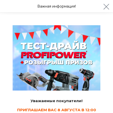
ул. Студенческая 21ж
+7 (4722) 900-999
Важная информация!
Сегодня с 08:30
Ваш город Белгород?
Да
Изменить
Советы
Как своими руками построить недорогой
дом?
Андрей Агарков
27.06.2017
2.1 мин.
2
Проект
Уважаемые покупатели!
ПРИГЛАШАЕМ ВАС 8 АВГУСТА В 12:00