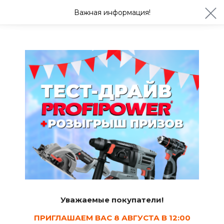
ул. Студенческая 21ж
+7 (4722) 900-999
Важная информация!
Сегодня до 20:00
Ваш город Белгород?
Да
Изменить
Советы
Отделка помещений декоративным
камнем
Андрей Агарков
24.04.2017
1.5 мин.
2
На сегодняшний день декоративный камень используют
для отделки всевозможных внутренних и внешних
Уважаемые покупатели!
элементов. Также с его помощью украшают камины и
ПРИГЛАШАЕМ ВАС 8 АВГУСТА В 12:00
ванные комнаты. С помощью искусственного камня