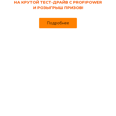
создается особенная атмосфера безопасности и
НА КРУТОЙ ТЕСТ-ДРАЙВ С PROFIPOWER
комфорта. Камню присущи красота и долговечность, на
И РОЗЫГРЫШ ПРИЗОВ!
него приятно смотреть в своем загородном доме или
квартире.
Подробнее
Ключевые особенности декоративного камня
Существуют два вида отделочного камня, для
внутренней и наружной отделки. Камень отличается по
качеству и прочности материалов, из которых он
состоит. Хороший камень может прослужить до