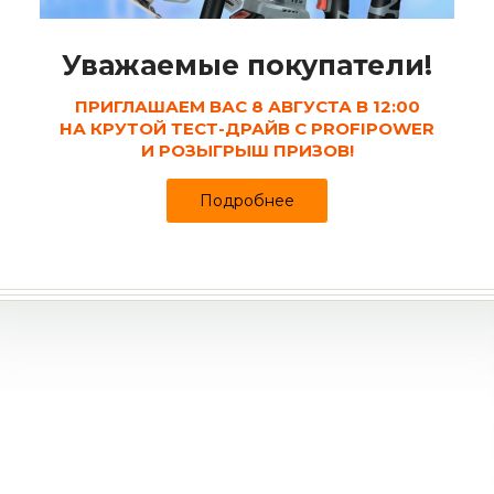
Уважаемые покупатели!
ПРИГЛАШАЕМ ВАС 8 АВГУСТА В 12:00
НА КРУТОЙ ТЕСТ-ДРАЙВ С PROFIPOWER
И РОЗЫГРЫШ ПРИЗОВ!
Подробнее